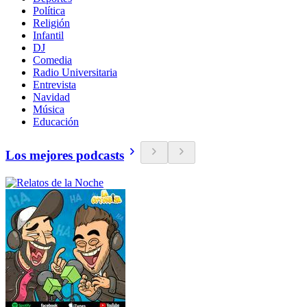
Política
Religión
Infantil
DJ
Comedia
Radio Universitaria
Entrevista
Navidad
Música
Educación
Los mejores podcasts