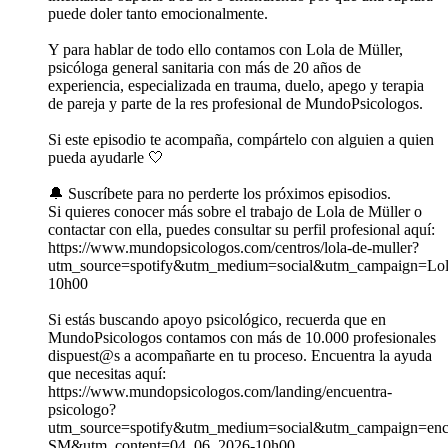
puede doler tanto emocionalmente.
Y para hablar de todo ello contamos con Lola de Müller,
psicóloga general sanitaria con más de 20 años de
experiencia, especializada en trauma, duelo, apego y terapia
de pareja y parte de la res profesional de MundoPsicologos.
Si este episodio te acompaña, compártelo con alguien a quien
pueda ayudarle 🤍
🔔 Suscríbete para no perderte los próximos episodios.
Si quieres conocer más sobre el trabajo de Lola de Müller o
contactar con ella, puedes consultar su perfil profesional aquí:
https://www.mundopsicologos.com/centros/lola-de-muller?
utm_source=spotify&utm_medium=social&utm_campaign=Lol
10h00
Si estás buscando apoyo psicológico, recuerda que en
MundoPsicologos contamos con más de 10.000 profesionales
dispuest@s a acompañarte en tu proceso. Encuentra la ayuda
que necesitas aquí:
⁠https://www.mundopsicologos.com/landing/encuentra-
psicologo?
utm_source=spotify&utm_medium=social&utm_campaign=encu
SM&utm_content=04_06_2026-10h00