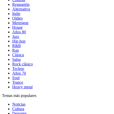
Reggaetón
Alternativa
Indie
Oldies
Merengue
House
Años 80
Jazz
Hip hop
R&B
Rap
Clásica
Salsa
Rock clásico
Techno
Años 70
Soul
Trance
Heavy metal
Temas más populares
Noticias
Cultura
Deportes