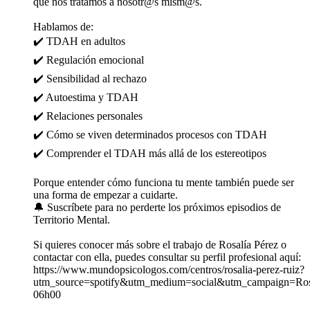
que nos tratamos a nosotr@s mism@s.
Hablamos de:
✔️ TDAH en adultos
✔️ Regulación emocional
✔️ Sensibilidad al rechazo
✔️ Autoestima y TDAH
✔️ Relaciones personales
✔️ Cómo se viven determinados procesos con TDAH
✔️ Comprender el TDAH más allá de los estereotipos
Porque entender cómo funciona tu mente también puede ser
una forma de empezar a cuidarte.
🔔 Suscríbete para no perderte los próximos episodios de
Territorio Mental.
Si quieres conocer más sobre el trabajo de Rosalía Pérez o
contactar con ella, puedes consultar su perfil profesional aquí:
https://www.mundopsicologos.com/centros/rosalia-perez-ruiz?
utm_source=spotify&utm_medium=social&utm_campaign=Ros
06h00