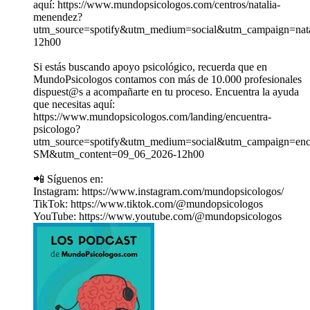
aquí: https://www.mundopsicologos.com/centros/natalia-
menendez?
utm_source=spotify&utm_medium=social&utm_campaign=nat
12h00
Si estás buscando apoyo psicológico, recuerda que en
MundoPsicologos contamos con más de 10.000 profesionales
dispuest@s a acompañarte en tu proceso. Encuentra la ayuda
que necesitas aquí:
https://www.mundopsicologos.com/landing/encuentra-
psicologo?
utm_source=spotify&utm_medium=social&utm_campaign=enc
SM&utm_content=09_06_2026-12h00
📲 Síguenos en:
Instagram: ⁠https://www.instagram.com/mundopsicologos/
TikTok: ⁠https://www.tiktok.com/@mundopsicologos
YouTube: ⁠https://www.youtube.com/@mundopsicologos