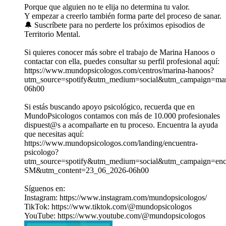
Porque que alguien no te elija no determina tu valor.
Y empezar a creerlo también forma parte del proceso de sanar.
🔔 Suscríbete para no perderte los próximos episodios de
Territorio Mental.
Si quieres conocer más sobre el trabajo de Marina Hanoos o
contactar con ella, puedes consultar su perfil profesional aquí:
https://www.mundopsicologos.com/centros/marina-hanoos?
utm_source=spotify&utm_medium=social&utm_campaign=mar
06h00
Si estás buscando apoyo psicológico, recuerda que en
MundoPsicologos contamos con más de 10.000 profesionales
dispuest@s a acompañarte en tu proceso. Encuentra la ayuda
que necesitas aquí:
https://www.mundopsicologos.com/landing/encuentra-
psicologo?
utm_source=spotify&utm_medium=social&utm_campaign=encu
SM&utm_content=23_06_2026-06h00
Síguenos en:
Instagram: ⁠https://www.instagram.com/mundopsicologos/
TikTok: ⁠https://www.tiktok.com/@mundopsicologos
YouTube: ⁠https://www.youtube.com/@mundopsicologos