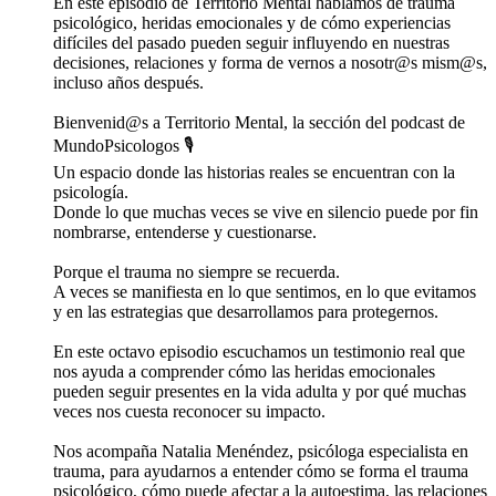
En este episodio de Territorio Mental hablamos de trauma
psicológico, heridas emocionales y de cómo experiencias
difíciles del pasado pueden seguir influyendo en nuestras
decisiones, relaciones y forma de vernos a nosotr@s mism@s,
incluso años después.
Bienvenid@s a Territorio Mental, la sección del podcast de
MundoPsicologos 🎙️
Un espacio donde las historias reales se encuentran con la
psicología.
Donde lo que muchas veces se vive en silencio puede por fin
nombrarse, entenderse y cuestionarse.
Porque el trauma no siempre se recuerda.
A veces se manifiesta en lo que sentimos, en lo que evitamos
y en las estrategias que desarrollamos para protegernos.
En este octavo episodio escuchamos un testimonio real que
nos ayuda a comprender cómo las heridas emocionales
pueden seguir presentes en la vida adulta y por qué muchas
veces nos cuesta reconocer su impacto.
Nos acompaña Natalia Menéndez, psicóloga especialista en
trauma, para ayudarnos a entender cómo se forma el trauma
psicológico, cómo puede afectar a la autoestima, las relaciones