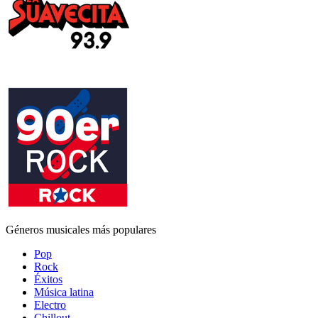
Géneros musicales más populares
Pop
Rock
Éxitos
Música latina
Electro
Chillout