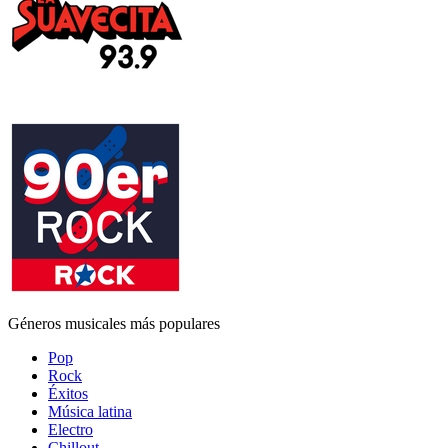
Géneros musicales más populares
Pop
Rock
Éxitos
Música latina
Electro
Chillout