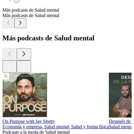
Más podcasts de Salud mental
Más podcasts de Salud mental
Más podcasts de Salud mental
On Purpose with Jay Shetty
Después de l
Economía y empresa, Salud mental, Salud y forma física
Salud mental,
Podcasts a la moda de Salud mental