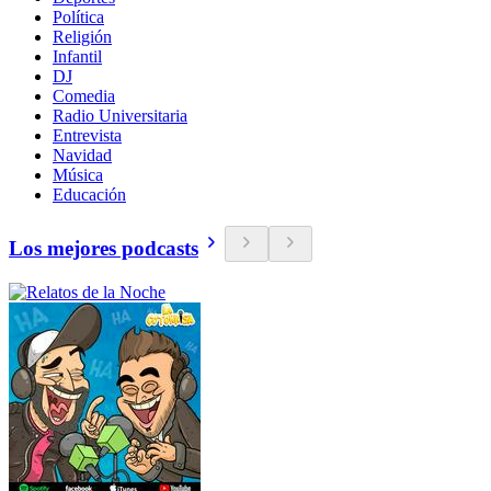
Política
Religión
Infantil
DJ
Comedia
Radio Universitaria
Entrevista
Navidad
Música
Educación
Los mejores podcasts