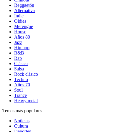
Reggaetón
Alternativa
Indie
Oldies
Merengue
House
Años 80
Jazz
Hip hop
R&B
Rap
Clásica
Salsa
Rock clásico
Techno
Años 70
Soul
Trance
Heavy metal
Temas más populares
Noticias
Cultura
Deportes