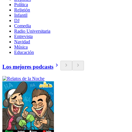
Política
Religión
Infantil
DJ
Comedia
Radio Universitaria
Entrevista
Navidad
Música
Educación
Los mejores podcasts