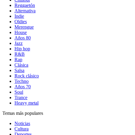
Reggaetón
Alternativa
Indie
Oldies
Merengue
House
Años 80
Jazz
Hip hop
R&B
Rap
Clásica
Salsa
Rock clásico
Techno
Años 70
Soul
Trance
Heavy metal
Temas más populares
Noticias
Cultura
Deportes