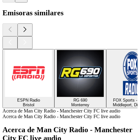
Emisoras similares
ESPN Radio
RG 690
FOX Sports 
Bristol
Monterrey
Middleport, Di
Acerca de Man City Radio - Manchester City FC live audio
Acerca de Man City Radio - Manchester City FC live audio
Acerca de Man City Radio - Manchester
City FC live audio