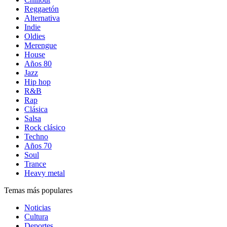
Reggaetón
Alternativa
Indie
Oldies
Merengue
House
Años 80
Jazz
Hip hop
R&B
Rap
Clásica
Salsa
Rock clásico
Techno
Años 70
Soul
Trance
Heavy metal
Temas más populares
Noticias
Cultura
Deportes