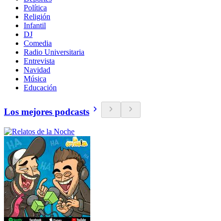
Política
Religión
Infantil
DJ
Comedia
Radio Universitaria
Entrevista
Navidad
Música
Educación
Los mejores podcasts