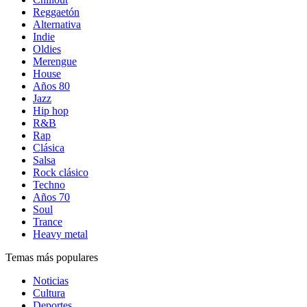
Reggaetón
Alternativa
Indie
Oldies
Merengue
House
Años 80
Jazz
Hip hop
R&B
Rap
Clásica
Salsa
Rock clásico
Techno
Años 70
Soul
Trance
Heavy metal
Temas más populares
Noticias
Cultura
Deportes