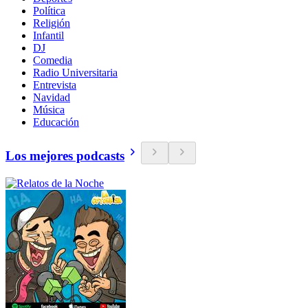
Política
Religión
Infantil
DJ
Comedia
Radio Universitaria
Entrevista
Navidad
Música
Educación
Los mejores podcasts