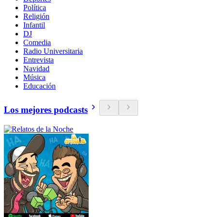
Política
Religión
Infantil
DJ
Comedia
Radio Universitaria
Entrevista
Navidad
Música
Educación
Los mejores podcasts