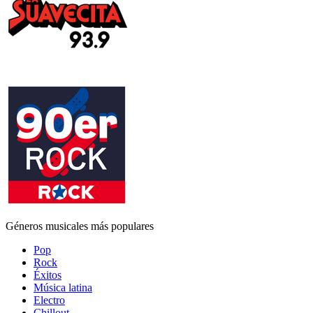
Géneros musicales más populares
Pop
Rock
Éxitos
Música latina
Electro
Chillout