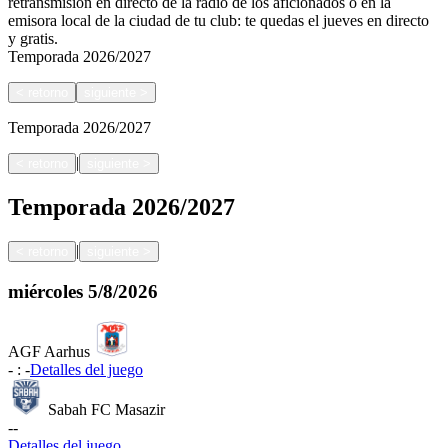
retransmisión en directo de la radio de los aficionados o en la
emisora local de la ciudad de tu club: te quedas el jueves en directo
y gratis.
Temporada
2026/2027
<
retorno
siguiente
>
Temporada
2026/2027
|
<
retorno
siguiente
>
Temporada
2026/2027
|
<
retorno
siguiente
>
miércoles
5/8/2026
AGF Aarhus
-
:
-
Detalles del juego
Sabah FC Masazir
-
-
Detalles del juego