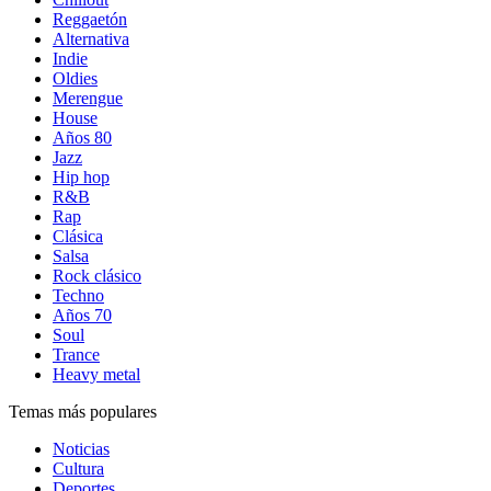
Reggaetón
Alternativa
Indie
Oldies
Merengue
House
Años 80
Jazz
Hip hop
R&B
Rap
Clásica
Salsa
Rock clásico
Techno
Años 70
Soul
Trance
Heavy metal
Temas más populares
Noticias
Cultura
Deportes