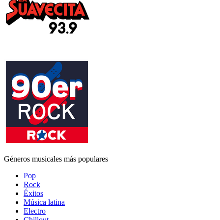
Géneros musicales más populares
Pop
Rock
Éxitos
Música latina
Electro
Chillout