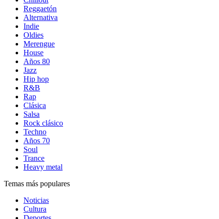
Reggaetón
Alternativa
Indie
Oldies
Merengue
House
Años 80
Jazz
Hip hop
R&B
Rap
Clásica
Salsa
Rock clásico
Techno
Años 70
Soul
Trance
Heavy metal
Temas más populares
Noticias
Cultura
Deportes