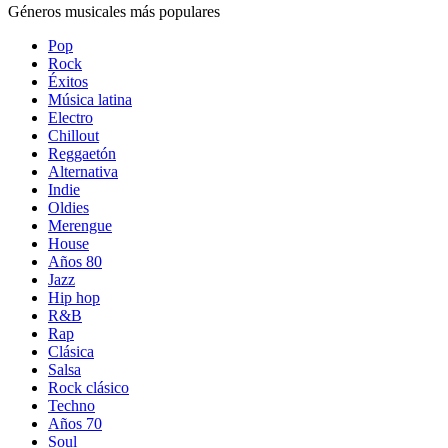
Géneros musicales más populares
Pop
Rock
Éxitos
Música latina
Electro
Chillout
Reggaetón
Alternativa
Indie
Oldies
Merengue
House
Años 80
Jazz
Hip hop
R&B
Rap
Clásica
Salsa
Rock clásico
Techno
Años 70
Soul