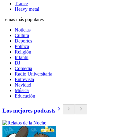
Trance
Heavy metal
Temas más populares
Noticias
Cultura
Deportes
Política
Religión
Infantil
DJ
Comedia
Radio Universitaria
Entrevista
Navidad
Música
Educación
Los mejores podcasts