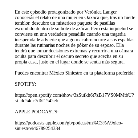
En este episodio protagonizado por Verónica Langer
conocerás el relato de una mujer en Oaxaca que, tras un fuerte
temblor, descubre un misterioso paquete de pastillas
escondido dentro de su bote de azúcar. Pero esta inquietud se
convierte en una verdadera pesadilla cuando una tragedia
inesperada le advierte que algo macabro ocurre a sus espaldas
durante las rutinarias noches de póker de su esposo. Ella
tendrá que tomar decisiones extremas y recurrir a una cámara
oculta para descubrir el oscuro secreto que acecha en su
propia casa, justo en el lugar donde se sentía más segura.
Puedes encontrar México Siniestro en tu plataforma preferida:
SPOTIFY:
https://open.spotify.com/show/3zSufkh6t7zB17VS0MMtbU?
si=dc54dc7d6f1542eb
APPLE PODCASTS:
https://podcasts.apple.com/gb/podcast/m%C3%A9xico-
siniestro/id6789254334