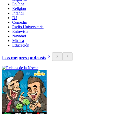
Política
Religión
Infantil
DJ
Comedia
Radio Universitaria
Entrevista
Navidad
Música
Educación
Los mejores podcasts