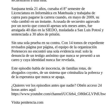
secuestraron a una niña.
Sanjuana tenía 21 años, cursaba el 8° semestre de
Licenciatura en Informática en Matehuala y trabajaba de
cajera para pagarse la carrera cuando, en mayo de 2009, su
vida cambió en un instante. Acusada de secuestro agravado
por un novio que conoció apenas seis meses antes, fue
arraigada 40 días en la SIEDO, trasladada a San Luis Potosí y
sentenciada a 30 años de prisión.
Sin una sola prueba en su contra. Con 14 tomos de expediente
revisados página por página, el equipo de la organización
Perteneces no encontró una sola evidencia real: solo la
denuncia de un testigo anónimo que nunca se presentó a un
careo y cuya identidad nunca fue revelada.
Este episodio habla de inocencia, de familias rotas, de
abogados coyotes, de un sistema que criminaliza la pobreza y
de la esperanza que nunca se apaga.
¿Quieres ver los episodios antes que nadie? Obtén acceso 24
horas antes aquí:
https://www.youtube.com/channel/UC6rh4_O86hGLVPdUhwr
Visita penitencia.com