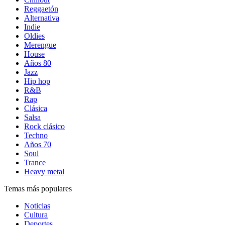
Reggaetón
Alternativa
Indie
Oldies
Merengue
House
Años 80
Jazz
Hip hop
R&B
Rap
Clásica
Salsa
Rock clásico
Techno
Años 70
Soul
Trance
Heavy metal
Temas más populares
Noticias
Cultura
Deportes