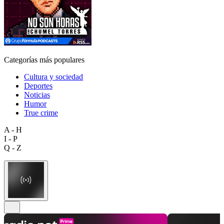
Categorías más populares
Cultura y sociedad
Deportes
Noticias
Humor
True crime
A - H
I - P
Q - Z