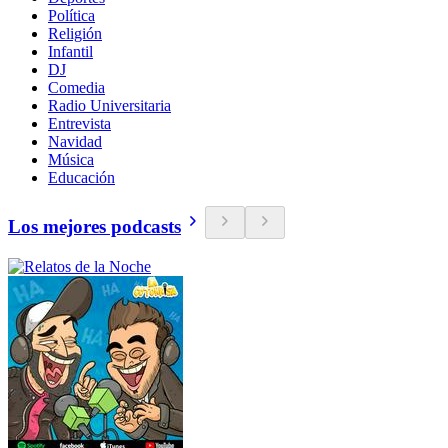
Política
Religión
Infantil
DJ
Comedia
Radio Universitaria
Entrevista
Navidad
Música
Educación
Los mejores podcasts