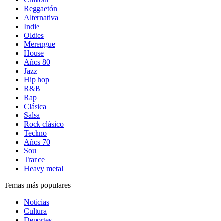
Reggaetón
Alternativa
Indie
Oldies
Merengue
House
Años 80
Jazz
Hip hop
R&B
Rap
Clásica
Salsa
Rock clásico
Techno
Años 70
Soul
Trance
Heavy metal
Temas más populares
Noticias
Cultura
Deportes