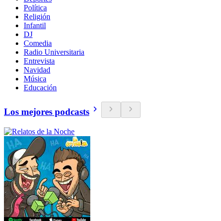
Política
Religión
Infantil
DJ
Comedia
Radio Universitaria
Entrevista
Navidad
Música
Educación
Los mejores podcasts