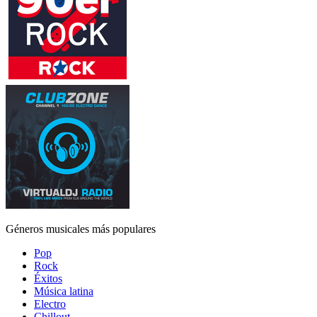
Géneros musicales más populares
Pop
Rock
Éxitos
Música latina
Electro
Chillout