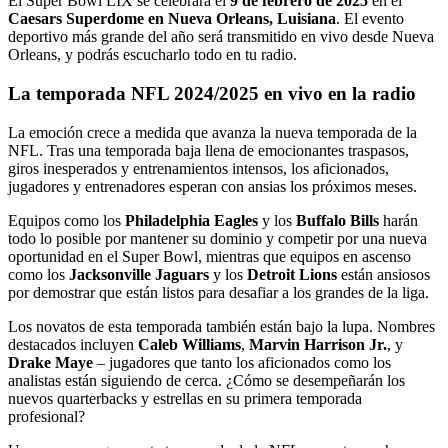
El Super Bowl LIX se celebrará el
9 de febrero de 2025
en el
Caesars Superdome en Nueva Orleans, Luisiana
. El evento
deportivo más grande del año será transmitido en vivo desde Nueva
Orleans, y podrás escucharlo todo en tu radio.
La temporada NFL 2024/2025 en vivo en la radio
La emoción crece a medida que avanza la nueva temporada de la
NFL. Tras una temporada baja llena de emocionantes traspasos,
giros inesperados y entrenamientos intensos, los aficionados,
jugadores y entrenadores esperan con ansias los próximos meses.
Equipos como los
Philadelphia Eagles
y los
Buffalo Bills
harán
todo lo posible por mantener su dominio y competir por una nueva
oportunidad en el Super Bowl, mientras que equipos en ascenso
como los
Jacksonville Jaguars
y los
Detroit Lions
están ansiosos
por demostrar que están listos para desafiar a los grandes de la liga.
Los novatos de esta temporada también están bajo la lupa. Nombres
destacados incluyen
Caleb Williams
,
Marvin Harrison Jr.
, y
Drake Maye
– jugadores que tanto los aficionados como los
analistas están siguiendo de cerca. ¿Cómo se desempeñarán los
nuevos quarterbacks y estrellas en su primera temporada
profesional?