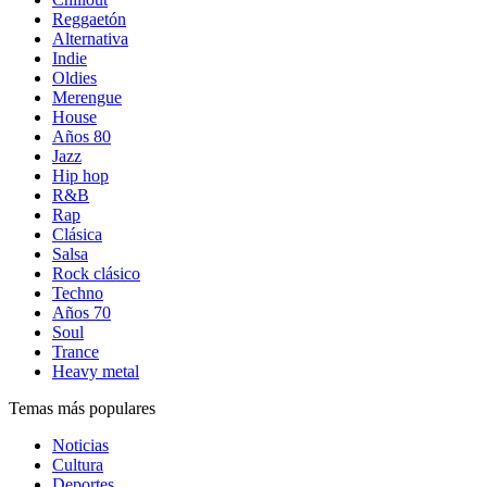
Reggaetón
Alternativa
Indie
Oldies
Merengue
House
Años 80
Jazz
Hip hop
R&B
Rap
Clásica
Salsa
Rock clásico
Techno
Años 70
Soul
Trance
Heavy metal
Temas más populares
Noticias
Cultura
Deportes