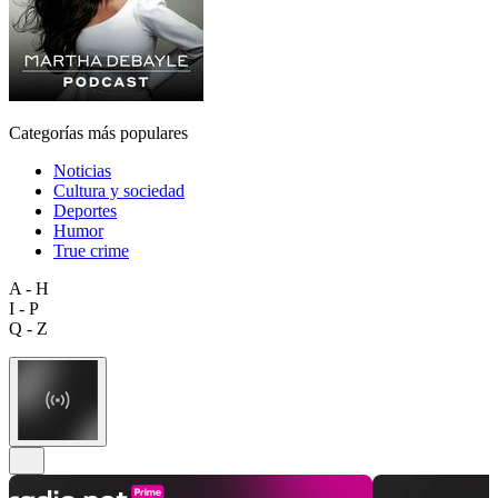
Categorías más populares
Noticias
Cultura y sociedad
Deportes
Humor
True crime
A - H
I - P
Q - Z