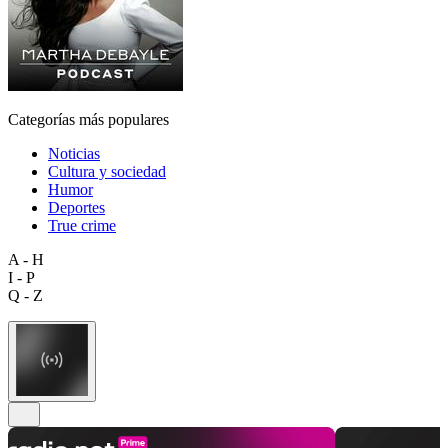
Categorías más populares
Noticias
Cultura y sociedad
Humor
Deportes
True crime
A - H
I - P
Q - Z