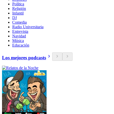
Política
Religión
Infantil
DJ
Comedia
Radio Universitaria
Entrevista
Navidad
Música
Educación
Los mejores podcasts