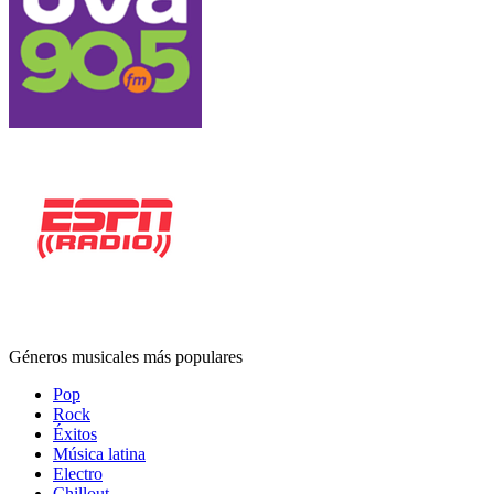
Géneros musicales más populares
Pop
Rock
Éxitos
Música latina
Electro
Chillout