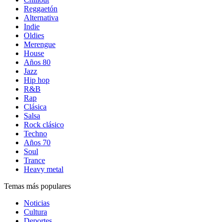
Reggaetón
Alternativa
Indie
Oldies
Merengue
House
Años 80
Jazz
Hip hop
R&B
Rap
Clásica
Salsa
Rock clásico
Techno
Años 70
Soul
Trance
Heavy metal
Temas más populares
Noticias
Cultura
Deportes