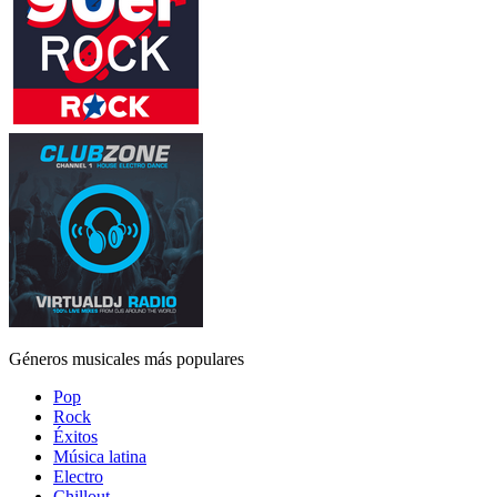
Géneros musicales más populares
Pop
Rock
Éxitos
Música latina
Electro
Chillout