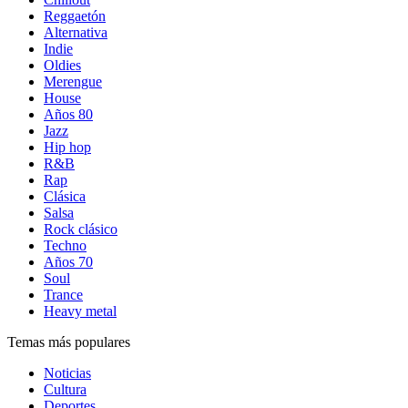
Reggaetón
Alternativa
Indie
Oldies
Merengue
House
Años 80
Jazz
Hip hop
R&B
Rap
Clásica
Salsa
Rock clásico
Techno
Años 70
Soul
Trance
Heavy metal
Temas más populares
Noticias
Cultura
Deportes