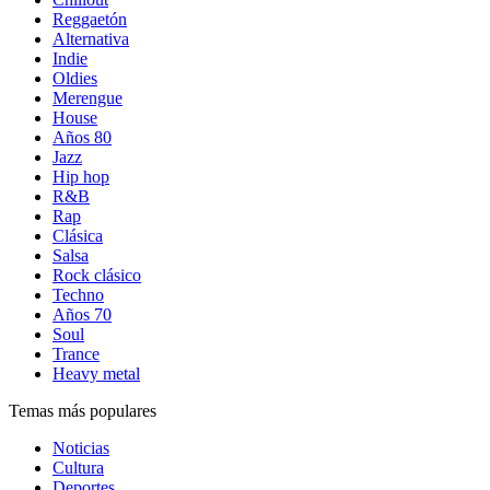
Reggaetón
Alternativa
Indie
Oldies
Merengue
House
Años 80
Jazz
Hip hop
R&B
Rap
Clásica
Salsa
Rock clásico
Techno
Años 70
Soul
Trance
Heavy metal
Temas más populares
Noticias
Cultura
Deportes