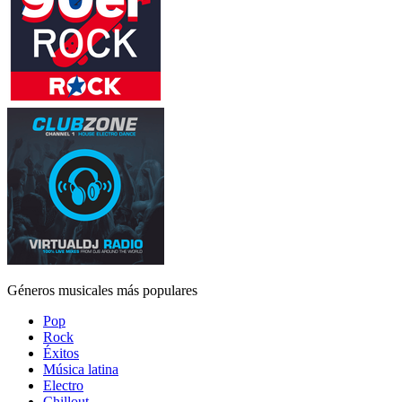
Géneros musicales más populares
Pop
Rock
Éxitos
Música latina
Electro
Chillout