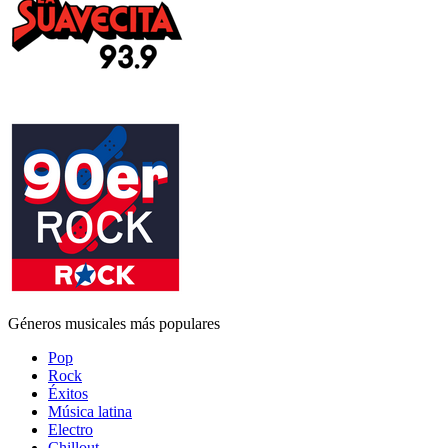
Géneros musicales más populares
Pop
Rock
Éxitos
Música latina
Electro
Chillout