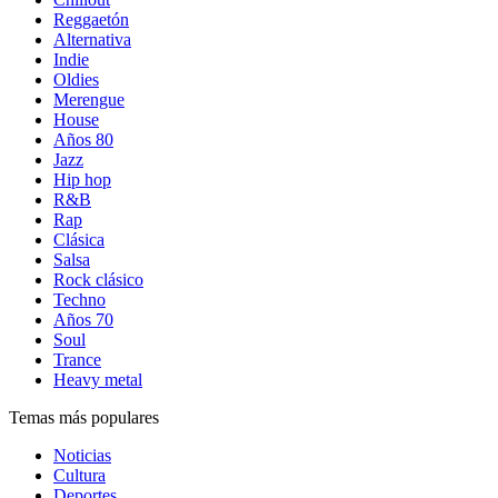
Reggaetón
Alternativa
Indie
Oldies
Merengue
House
Años 80
Jazz
Hip hop
R&B
Rap
Clásica
Salsa
Rock clásico
Techno
Años 70
Soul
Trance
Heavy metal
Temas más populares
Noticias
Cultura
Deportes