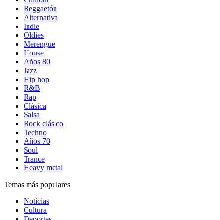
Reggaetón
Alternativa
Indie
Oldies
Merengue
House
Años 80
Jazz
Hip hop
R&B
Rap
Clásica
Salsa
Rock clásico
Techno
Años 70
Soul
Trance
Heavy metal
Temas más populares
Noticias
Cultura
Deportes