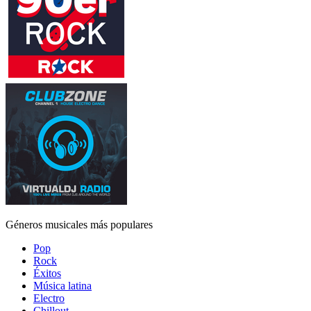
Géneros musicales más populares
Pop
Rock
Éxitos
Música latina
Electro
Chillout