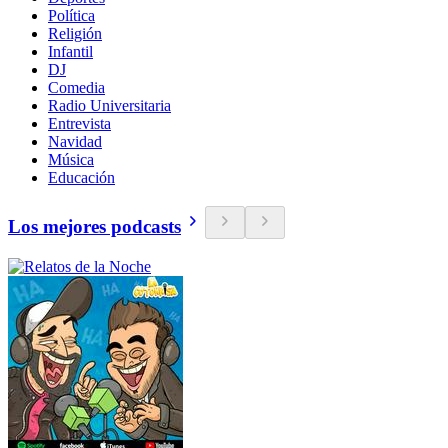
Política
Religión
Infantil
DJ
Comedia
Radio Universitaria
Entrevista
Navidad
Música
Educación
Los mejores podcasts