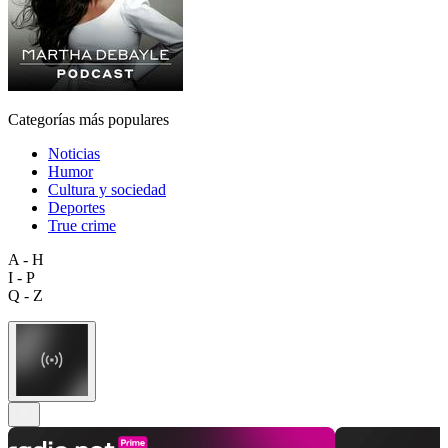
Categorías más populares
Noticias
Humor
Cultura y sociedad
Deportes
True crime
A - H
I - P
Q - Z