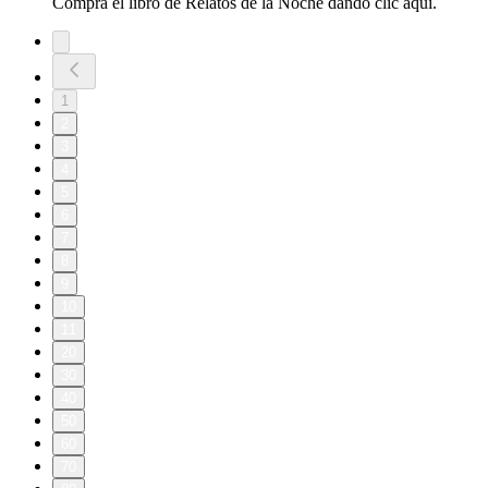
Compra el libro de Relatos de la Noche dando clic aquí.
1
2
3
4
5
6
7
8
9
10
11
20
30
40
50
60
70