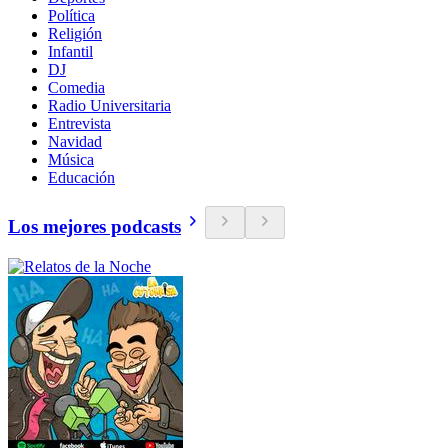
Política
Religión
Infantil
DJ
Comedia
Radio Universitaria
Entrevista
Navidad
Música
Educación
Los mejores podcasts