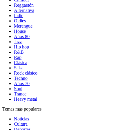
Reggaetón
Alternativa
Indie
Oldies
Merengue
House
Años 80
Jazz
Hip hop
R&B
Rap
Clásica
Salsa
Rock clásico
Techno
Años 70
Soul
Trance
Heavy metal
Temas más populares
Noticias
Cultura
Deportes