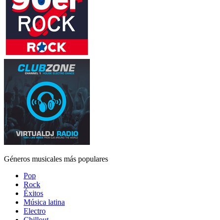
Géneros musicales más populares
Pop
Rock
Éxitos
Música latina
Electro
Chillout