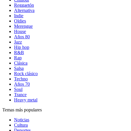
Reggaetón
Alternativa
Indie
Oldies
Merengue
House
Años 80
Jazz
Hip hop
R&B
Rap
Clásica
Salsa
Rock clásico
Techno
Años 70
Soul
Trance
Heavy metal
Temas más populares
Noticias
Cultura
Deportes