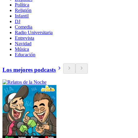
Política
Religión
Infantil
DJ
Comedia
Radio Universitaria
Entrevista
Navidad
Música
Educación
Los mejores podcasts