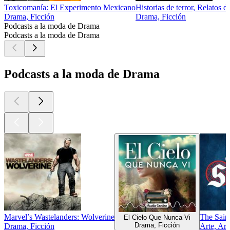
Toxicomanía: El Experimento Mexicano
Historias de terror, Relatos
Drama, Ficción
Drama, Ficción
Podcasts a la moda de Drama
Podcasts a la moda de Drama
Podcasts a la moda de Drama
Marvel’s Wastelanders: Wolverine
The Sain
El Cielo Que Nunca Vi
Drama, Ficción
Drama, Ficción
Arte, Art