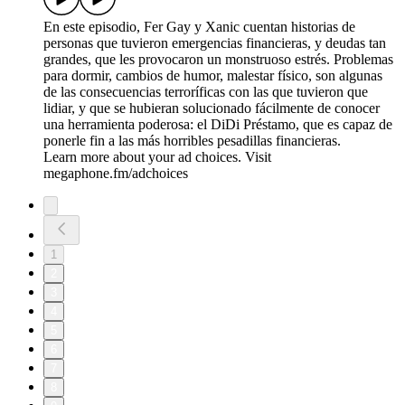
En este episodio, Fer Gay y Xanic cuentan historias de
personas que tuvieron emergencias financieras, y deudas tan
grandes, que les provocaron un monstruoso estrés. Problemas
para dormir, cambios de humor, malestar físico, son algunas
de las consecuencias terroríficas con las que tuvieron que
lidiar, y que se hubieran solucionado fácilmente de conocer
una herramienta poderosa: el DiDi Préstamo, que es capaz de
ponerle fin a las más horribles pesadillas financieras.
Learn more about your ad choices. Visit
megaphone.fm/adchoices
1
2
3
4
5
6
7
8