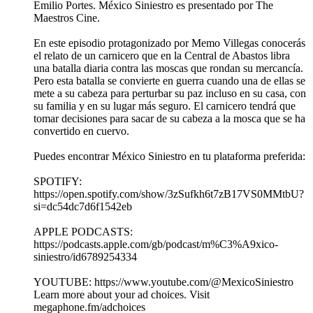
Emilio Portes. México Siniestro es presentado por The
Maestros Cine.
En este episodio protagonizado por Memo Villegas conocerás
el relato de un carnicero que en la Central de Abastos libra
una batalla diaria contra las moscas que rondan su mercancía.
Pero esta batalla se convierte en guerra cuando una de ellas se
mete a su cabeza para perturbar su paz incluso en su casa, con
su familia y en su lugar más seguro. El carnicero tendrá que
tomar decisiones para sacar de su cabeza a la mosca que se ha
convertido en cuervo.
Puedes encontrar México Siniestro en tu plataforma preferida:
SPOTIFY:
https://open.spotify.com/show/3zSufkh6t7zB17VS0MMtbU?
si=dc54dc7d6f1542eb
APPLE PODCASTS:
https://podcasts.apple.com/gb/podcast/m%C3%A9xico-
siniestro/id6789254334
YOUTUBE: https://www.youtube.com/@MexicoSiniestro
Learn more about your ad choices. Visit
megaphone.fm/adchoices