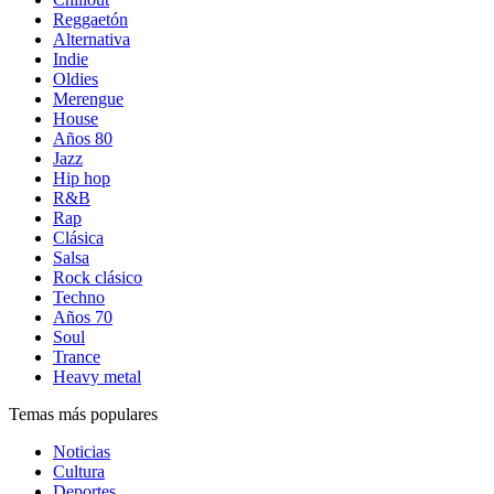
Reggaetón
Alternativa
Indie
Oldies
Merengue
House
Años 80
Jazz
Hip hop
R&B
Rap
Clásica
Salsa
Rock clásico
Techno
Años 70
Soul
Trance
Heavy metal
Temas más populares
Noticias
Cultura
Deportes