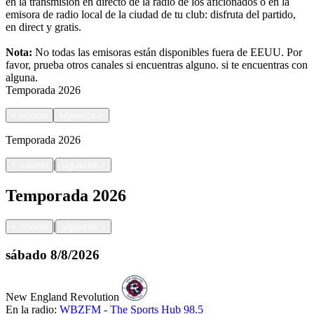
en la transmisión en directo de la radio de los aficionados o en la
emisora de radio local de la ciudad de tu club: disfruta del partido,
en direct y gratis.
Nota:
No todas las emisoras están disponibles fuera de EEUU. Por
favor, prueba otros canales si encuentras alguno.
si te encuentras con
alguna.
Temporada
2026
<
retorno
siguiente
>
Temporada
2026
|
<
retorno
siguiente
>
Temporada
2026
|
<
retorno
siguiente
>
sábado
8/8/2026
New England Revolution
En la radio:
WBZFM - The Sports Hub 98.5