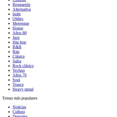
Reggaetón
Alternativa
Indie
Oldies
Merengue
House
Años 80
Jazz
Hip hop
R&B
Rap
Clásica
Salsa
Rock clásico
Techno
Años 70
Soul
Trance
Heavy metal
Temas más populares
Noticias
Cultura
Deportes