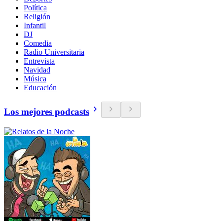
Política
Religión
Infantil
DJ
Comedia
Radio Universitaria
Entrevista
Navidad
Música
Educación
Los mejores podcasts