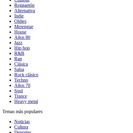
Reggaetón
Alternativa
Indie
Oldies
Merengue
House
Años 80
Jazz
Hip hop
R&B
Rap
Clásica
Salsa
Rock clásico
Techno
Años 70
Soul
Trance
Heavy metal
Temas más populares
Noticias
Cultura
Deportes