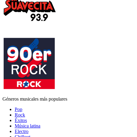
Géneros musicales más populares
Pop
Rock
Éxitos
Música latina
Electro
Chillout