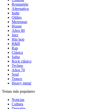
Reggaetón
Alternativa
Indie
Oldies
Merengue
House
Años 80
Jazz
Hip hop
R&B
Rap
Clásica
Salsa
Rock clásico
Techno
Años 70
Soul
Trance
Heavy metal
Temas más populares
Noticias
Cultura
Deportes