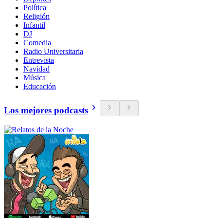
Política
Religión
Infantil
DJ
Comedia
Radio Universitaria
Entrevista
Navidad
Música
Educación
Los mejores podcasts