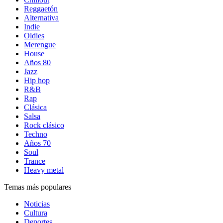
Reggaetón
Alternativa
Indie
Oldies
Merengue
House
Años 80
Jazz
Hip hop
R&B
Rap
Clásica
Salsa
Rock clásico
Techno
Años 70
Soul
Trance
Heavy metal
Temas más populares
Noticias
Cultura
Deportes