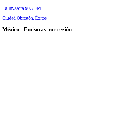
La Invasora 90.5 FM
Ciudad Obregón, Éxitos
México
-
Emisoras por región
Aguascalientes
Baja California
Campeche
Chiapas
Chihuahua
Ciudad de México
Coahuila de Zaragoza
Durango
Guanajuato
Guerrero
Hidalgo
Jalisco
Michoacán de Ocampo
Morelos
Nayarit
Nuevo León
Oaxaca
Puebla