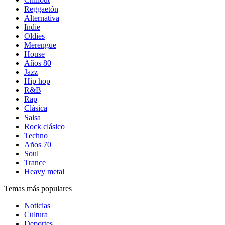
Reggaetón
Alternativa
Indie
Oldies
Merengue
House
Años 80
Jazz
Hip hop
R&B
Rap
Clásica
Salsa
Rock clásico
Techno
Años 70
Soul
Trance
Heavy metal
Temas más populares
Noticias
Cultura
Deportes