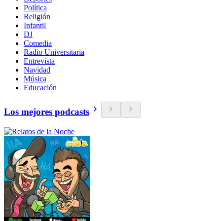
Política
Religión
Infantil
DJ
Comedia
Radio Universitaria
Entrevista
Navidad
Música
Educación
Los mejores podcasts