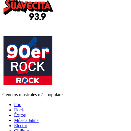
Géneros musicales más populares
Pop
Rock
Éxitos
Música latina
Electro
Chillout