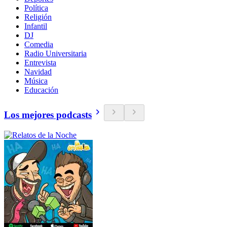
Política
Religión
Infantil
DJ
Comedia
Radio Universitaria
Entrevista
Navidad
Música
Educación
Los mejores podcasts