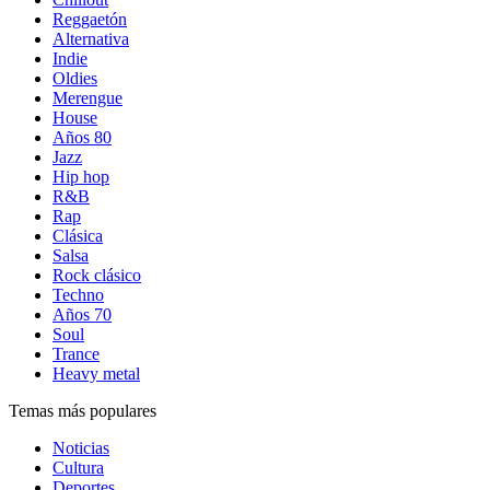
Reggaetón
Alternativa
Indie
Oldies
Merengue
House
Años 80
Jazz
Hip hop
R&B
Rap
Clásica
Salsa
Rock clásico
Techno
Años 70
Soul
Trance
Heavy metal
Temas más populares
Noticias
Cultura
Deportes