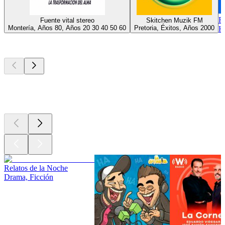
R
Fuente vital stereo
Skitchen Muzik FM
Montería, Años 80, Años 20 30 40 50 60
Pretoria, Éxitos, Años 2000
H
Los mejores
podcasts
Los mejores
podcasts
Los mejores
podcasts
Relatos de la Noche
Drama, Ficción