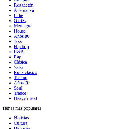
Reggaetón
Alternativa
Indie
Oldies
Merengue
House
Años 80
Jazz
Hip hop
R&B
Rap
Clásica
Salsa
Rock clásico
Techno
Años 70
Soul
Trance
Heavy metal
Temas más populares
Noticias
Cultura
Deportes