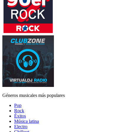
Géneros musicales más populares
Pop
Rock
Éxitos
Música latina
Electro
Chillout