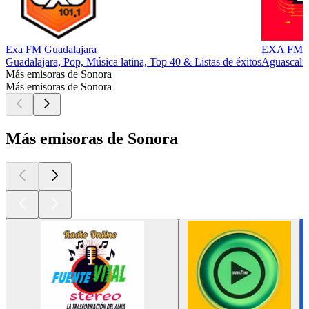
Exa FM Guadalajara
EXA FM Ag
Guadalajara, Pop, Música latina, Top 40 & Listas de éxitos
Aguascalie
Más emisoras de Sonora
Más emisoras de Sonora
Más emisoras de Sonora