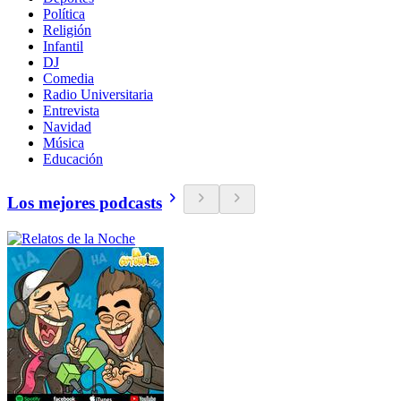
Política
Religión
Infantil
DJ
Comedia
Radio Universitaria
Entrevista
Navidad
Música
Educación
Los mejores podcasts