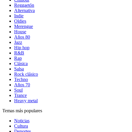
Reggaetón
Alternativa
Indie
Oldies
Merengue
House
Años 80
Jazz
Hip hop
R&B
Rap
Clásica
Salsa
Rock clásico
Techno
Años 70
Soul
Trance
Heavy metal
Temas más populares
Noticias
Cultura
Deportes