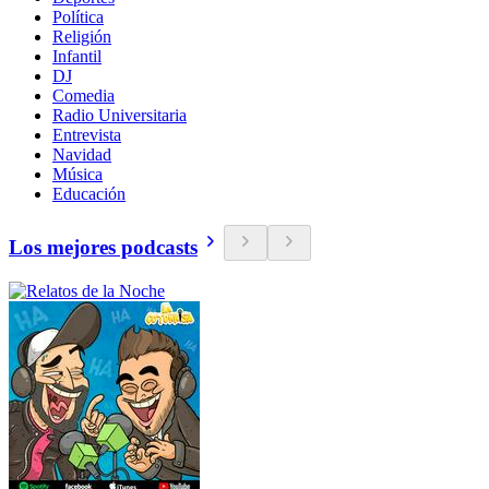
Política
Religión
Infantil
DJ
Comedia
Radio Universitaria
Entrevista
Navidad
Música
Educación
Los mejores podcasts