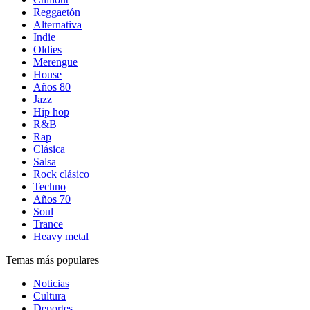
Reggaetón
Alternativa
Indie
Oldies
Merengue
House
Años 80
Jazz
Hip hop
R&B
Rap
Clásica
Salsa
Rock clásico
Techno
Años 70
Soul
Trance
Heavy metal
Temas más populares
Noticias
Cultura
Deportes