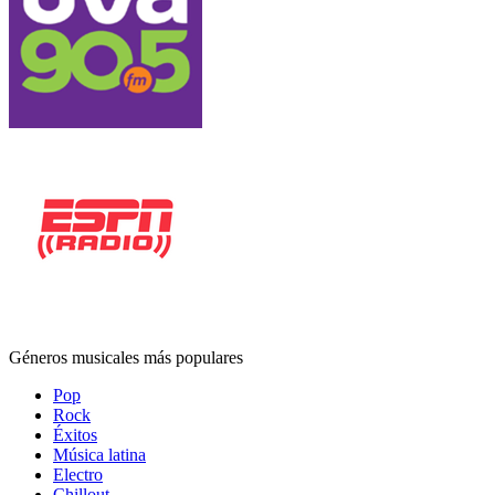
Géneros musicales más populares
Pop
Rock
Éxitos
Música latina
Electro
Chillout