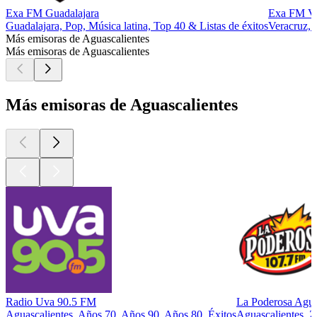
Exa FM Guadalajara
Exa FM Ve
Guadalajara, Pop, Música latina, Top 40 & Listas de éxitos
Veracruz, 
Más emisoras de Aguascalientes
Más emisoras de Aguascalientes
Más emisoras de Aguascalientes
Radio Uva 90.5 FM
La Poderosa Agua
Aguascalientes, Años 70, Años 90, Años 80, Éxitos
Aguascalientes, Z