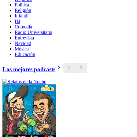
Política
Religión
Infantil
DJ
Comedia
Radio Universitaria
Entrevista
Navidad
Música
Educación
Los mejores podcasts