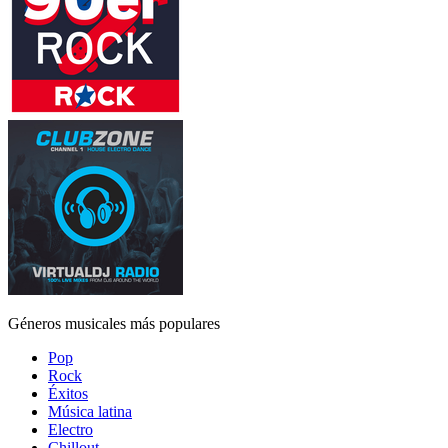
Géneros musicales más populares
Pop
Rock
Éxitos
Música latina
Electro
Chillout