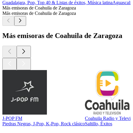
Guadalajara, Pop, Top 40 & Listas de éxitos, Música latina
Aguascalie
Más emisoras de Coahuila de Zaragoza
Más emisoras de Coahuila de Zaragoza
Más emisoras de Coahuila de Zaragoza
J-POP FM
Coahuila Radio y Televis
Piedras Negras, J-Pop, K-Pop, Rock clásico
Saltillo, Éxitos
Los mejores
podcasts