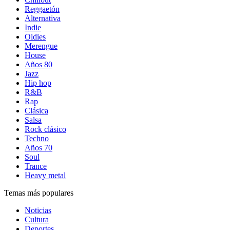
Reggaetón
Alternativa
Indie
Oldies
Merengue
House
Años 80
Jazz
Hip hop
R&B
Rap
Clásica
Salsa
Rock clásico
Techno
Años 70
Soul
Trance
Heavy metal
Temas más populares
Noticias
Cultura
Deportes