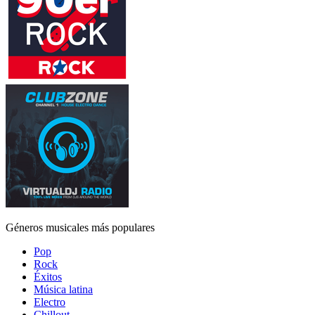
Géneros musicales más populares
Pop
Rock
Éxitos
Música latina
Electro
Chillout