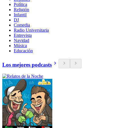
Política
Religión
Infantil
DJ
Comedia
Radio Universitaria
Entrevista
Navidad
Música
Educación
Los mejores podcasts