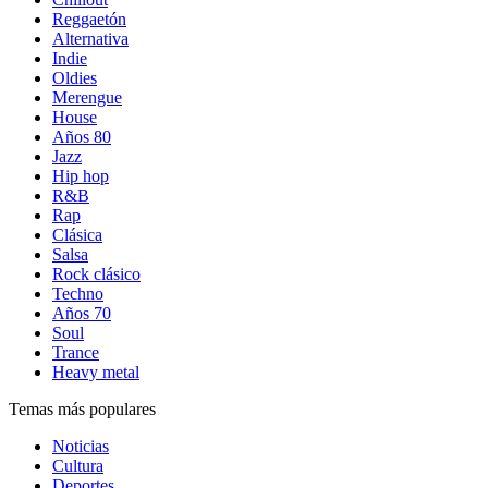
Reggaetón
Alternativa
Indie
Oldies
Merengue
House
Años 80
Jazz
Hip hop
R&B
Rap
Clásica
Salsa
Rock clásico
Techno
Años 70
Soul
Trance
Heavy metal
Temas más populares
Noticias
Cultura
Deportes