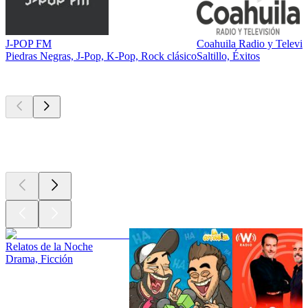
J-POP FM
Coahuila Radio y Televis
Piedras Negras, J-Pop, K-Pop, Rock clásico
Saltillo, Éxitos
Los mejores
podcasts
Los mejores
podcasts
Los mejores
podcasts
Relatos de la Noche
Drama, Ficción