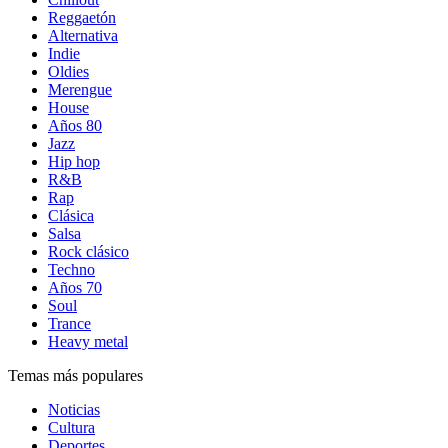
Reggaetón
Alternativa
Indie
Oldies
Merengue
House
Años 80
Jazz
Hip hop
R&B
Rap
Clásica
Salsa
Rock clásico
Techno
Años 70
Soul
Trance
Heavy metal
Temas más populares
Noticias
Cultura
Deportes