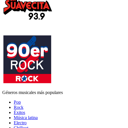
Géneros musicales más populares
Pop
Rock
Éxitos
Música latina
Electro
Chillout