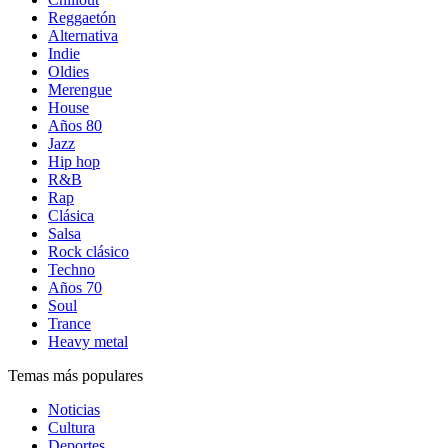
Reggaetón
Alternativa
Indie
Oldies
Merengue
House
Años 80
Jazz
Hip hop
R&B
Rap
Clásica
Salsa
Rock clásico
Techno
Años 70
Soul
Trance
Heavy metal
Temas más populares
Noticias
Cultura
Deportes