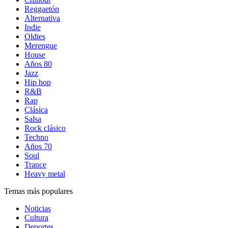
Reggaetón
Alternativa
Indie
Oldies
Merengue
House
Años 80
Jazz
Hip hop
R&B
Rap
Clásica
Salsa
Rock clásico
Techno
Años 70
Soul
Trance
Heavy metal
Temas más populares
Noticias
Cultura
Deportes