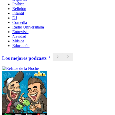
Política
Religión
Infantil
DJ
Comedia
Radio Universitaria
Entrevista
Navidad
Música
Educación
Los mejores podcasts