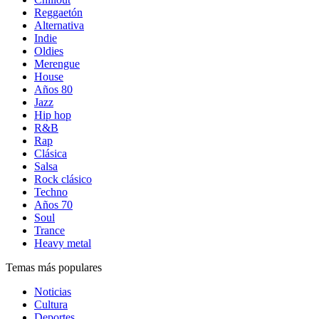
Reggaetón
Alternativa
Indie
Oldies
Merengue
House
Años 80
Jazz
Hip hop
R&B
Rap
Clásica
Salsa
Rock clásico
Techno
Años 70
Soul
Trance
Heavy metal
Temas más populares
Noticias
Cultura
Deportes