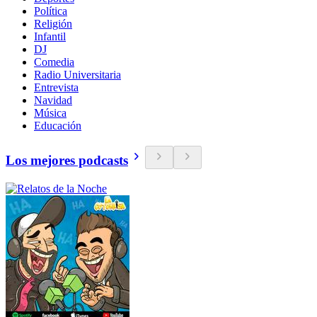
Política
Religión
Infantil
DJ
Comedia
Radio Universitaria
Entrevista
Navidad
Música
Educación
Los mejores podcasts