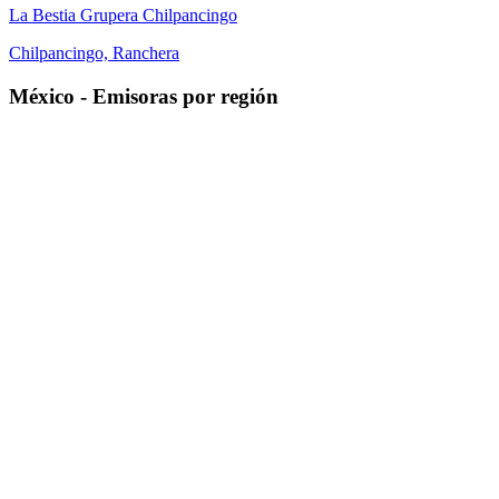
La Bestia Grupera Chilpancingo
Chilpancingo, Ranchera
México
-
Emisoras por región
Aguascalientes
Baja California
Campeche
Chiapas
Chihuahua
Ciudad de México
Coahuila de Zaragoza
Durango
Guanajuato
Guerrero
Hidalgo
Jalisco
Michoacán de Ocampo
Morelos
Nayarit
Nuevo León
Oaxaca
Puebla