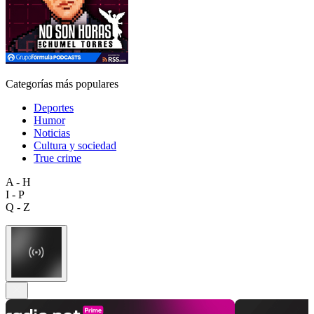
Categorías más populares
Deportes
Humor
Noticias
Cultura y sociedad
True crime
A - H
I - P
Q - Z