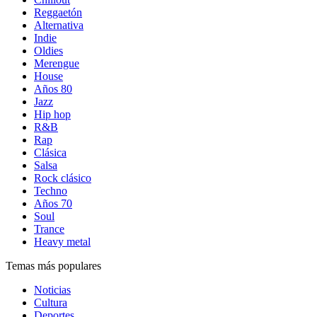
Reggaetón
Alternativa
Indie
Oldies
Merengue
House
Años 80
Jazz
Hip hop
R&B
Rap
Clásica
Salsa
Rock clásico
Techno
Años 70
Soul
Trance
Heavy metal
Temas más populares
Noticias
Cultura
Deportes