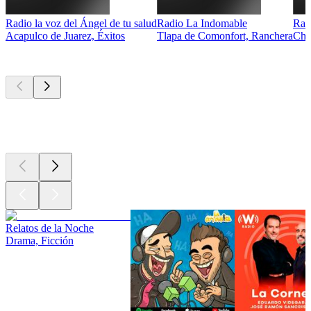
Radio la voz del Ángel de tu salud
Radio La Indomable
Rad
Acapulco de Juarez, Éxitos
Tlapa de Comonfort, Ranchera
Chi
Los mejores
podcasts
Los mejores
podcasts
Los mejores
podcasts
Relatos de la Noche
Drama, Ficción