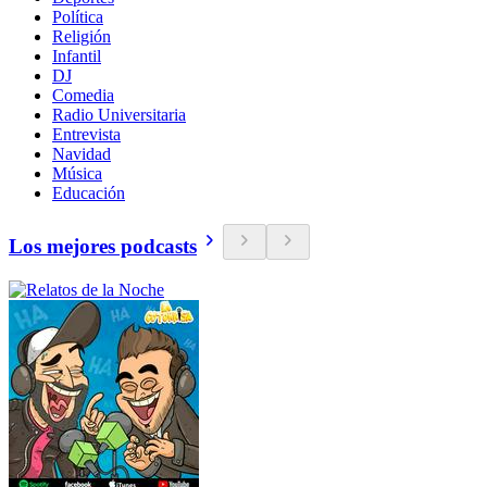
Política
Religión
Infantil
DJ
Comedia
Radio Universitaria
Entrevista
Navidad
Música
Educación
Los mejores podcasts