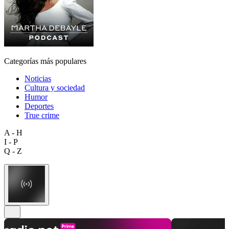
Categorías más populares
Noticias
Cultura y sociedad
Humor
Deportes
True crime
A - H
I - P
Q - Z