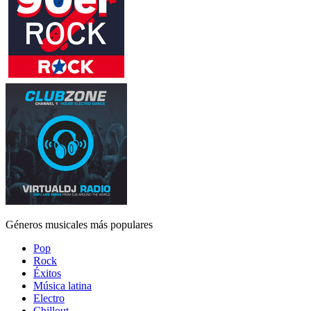
Géneros musicales más populares
Pop
Rock
Éxitos
Música latina
Electro
Chillout