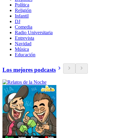
Política
Religión
Infantil
DJ
Comedia
Radio Universitaria
Entrevista
Navidad
Música
Educación
Los mejores podcasts