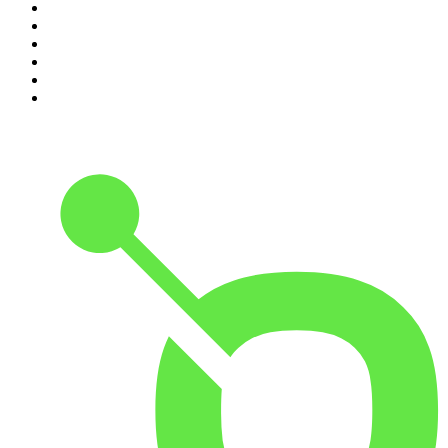
5
.
DramaMex: Historias que merecen ser escuchadas
6
.
EXTRA ANORMAL
7
.
Penitencia
8
.
Chisme Corporativo
9
.
Las Alucines
10
.
No Son Horas