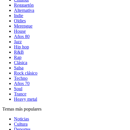
Reggaetón
Alternativa
Indie
Oldies
Merengue
House
Años 80
Jazz
Hip hop
R&B
Rap
Clásica
Salsa
Rock clásico
Techno
Años 70
Soul
Trance
Heavy metal
Temas más populares
Noticias
Cultura
Deportes