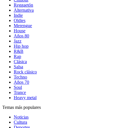
Reggaetón
Alternativa
Indie
Oldies
Merengue
House
Años 80
Jazz
Hip hop
R&B
Rap
Clásica
Salsa
Rock clásico
Techno
Años 70
Soul
Trance
Heavy metal
Temas más populares
Noticias
Cultura
Deportes