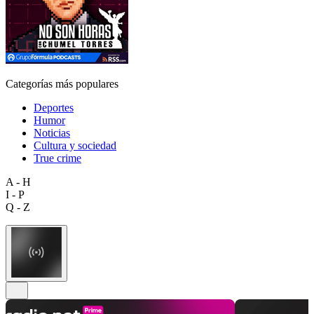
Categorías más populares
Deportes
Humor
Noticias
Cultura y sociedad
True crime
A - H
I - P
Q - Z