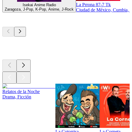
La Prrona 87-7 Tk
Isekai Anime Radio
Zaragoza, J-Pop, K-Pop, Anime, J-Rock
Ciudad de México, Cumbia, 
Los mejores
podcasts
Los mejores
podcasts
Los mejores
podcasts
Relatos de la Noche
Drama, Ficción
La Cotorrisa
La Corneta