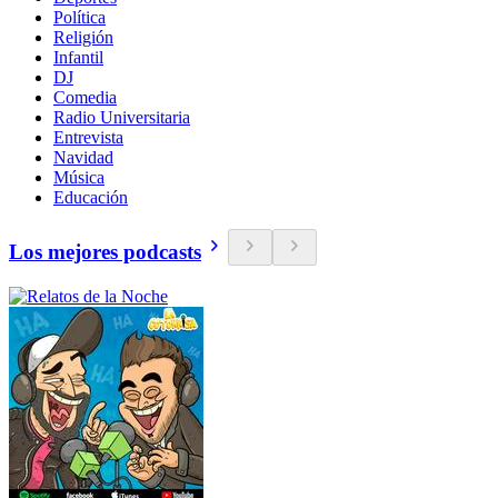
Política
Religión
Infantil
DJ
Comedia
Radio Universitaria
Entrevista
Navidad
Música
Educación
Los mejores podcasts