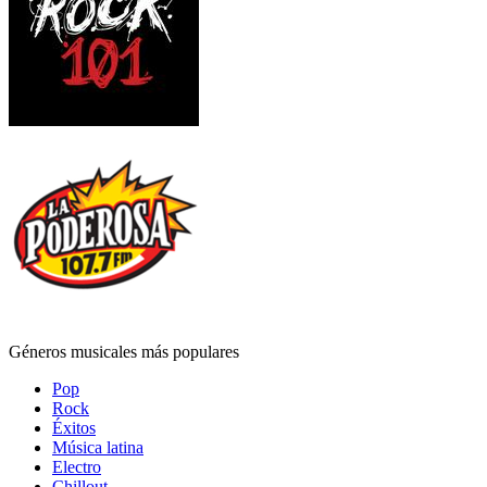
Géneros musicales más populares
Pop
Rock
Éxitos
Música latina
Electro
Chillout