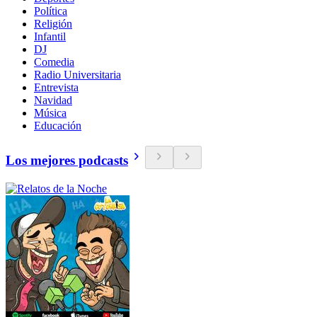
Política
Religión
Infantil
DJ
Comedia
Radio Universitaria
Entrevista
Navidad
Música
Educación
Los mejores podcasts