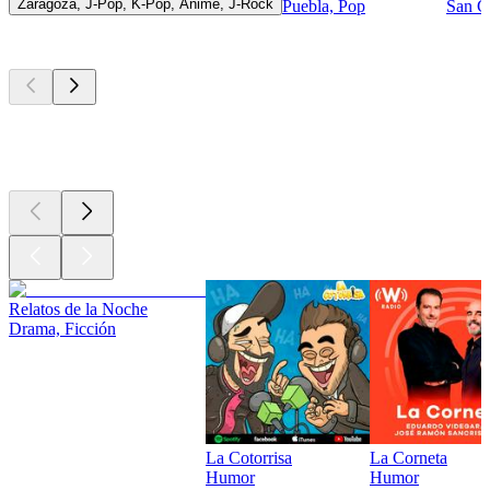
Zaragoza, J-Pop, K-Pop, Anime, J-Rock
Puebla, Pop
San Ga
Los mejores
podcasts
Los mejores
podcasts
Los mejores
podcasts
Relatos de la Noche
Drama, Ficción
La Cotorrisa
La Corneta
Humor
Humor