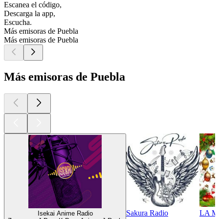
Escanea el código,
Descarga la app,
Escucha.
Más emisoras de Puebla
Más emisoras de Puebla
Más emisoras de Puebla
Sakura Radio
LA M
Isekai Anime Radio