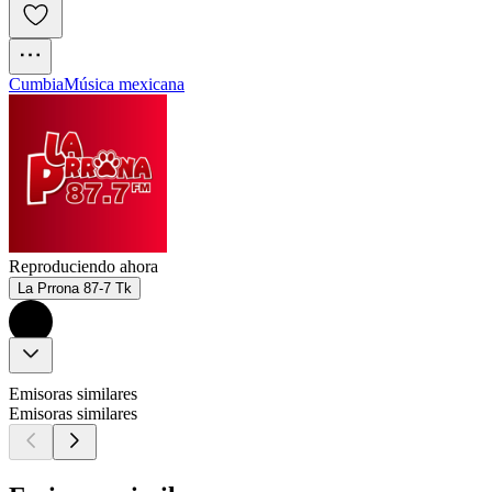
Cumbia
Música mexicana
Reproduciendo ahora
La Prrona 87-7 Tk
Emisoras similares
Emisoras similares