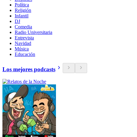
Política
Religión
Infantil
DJ
Comedia
Radio Universitaria
Entrevista
Navidad
Música
Educación
Los mejores podcasts