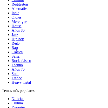
Reggaetón
Alternativa
Indie
Oldies
Merengue
House
Años 80
Jazz
Hip hop
R&B
Rap
Clásica
Salsa
Rock clásico
Techno
Años 70
Soul
Trance
Heavy metal
Temas más populares
Noticias
Cultura
Deportes