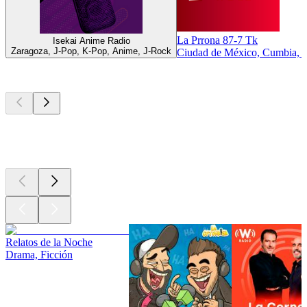
La Prrona 87-7 Tk
Isekai Anime Radio
Zaragoza, J-Pop, K-Pop, Anime, J-Rock
Ciudad de México, Cumbia, 
Los mejores
podcasts
Los mejores
podcasts
Los mejores
podcasts
Relatos de la Noche
Drama, Ficción