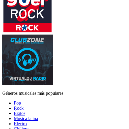
Géneros musicales más populares
Pop
Rock
Éxitos
Música latina
Electro
Chillout