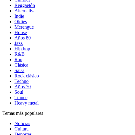
Reggaetón
Alternativa
Indie
Oldies
Merengue
House
Años 80
Jazz
Hip hop
R&B
Rap
Clásica
Salsa
Rock clásico
Techno
Años 70
Soul
Trance
Heavy metal
Temas más populares
Noticias
Cultura
Deportes