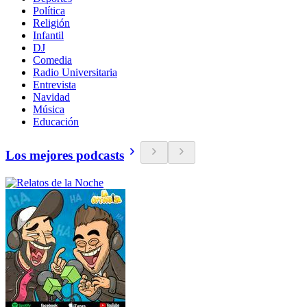
Política
Religión
Infantil
DJ
Comedia
Radio Universitaria
Entrevista
Navidad
Música
Educación
Los mejores podcasts