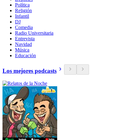
Política
Religión
Infantil
DJ
Comedia
Radio Universitaria
Entrevista
Navidad
Música
Educación
Los mejores podcasts