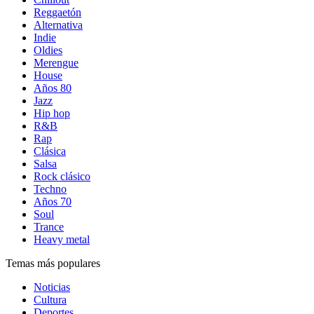
Reggaetón
Alternativa
Indie
Oldies
Merengue
House
Años 80
Jazz
Hip hop
R&B
Rap
Clásica
Salsa
Rock clásico
Techno
Años 70
Soul
Trance
Heavy metal
Temas más populares
Noticias
Cultura
Deportes