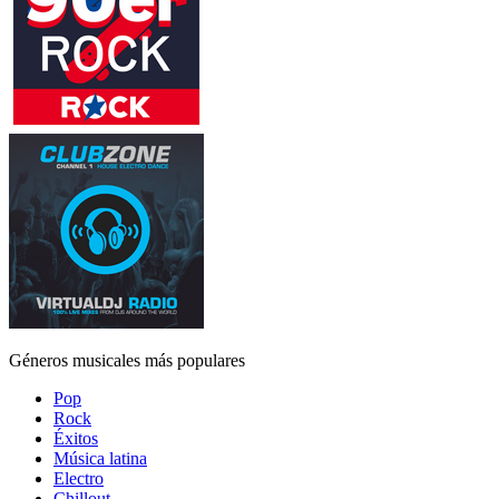
Géneros musicales más populares
Pop
Rock
Éxitos
Música latina
Electro
Chillout