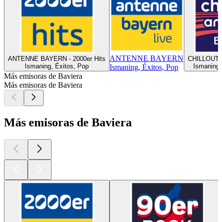
ANTENNE BAYERN
ANTENNE BAYERN - 2000er Hits
CHILLOUT 
Ismaning, Éxitos, Pop
Ismaning, 
Ismaning, Éxitos, Pop
Más emisoras de Baviera
Más emisoras de Baviera
Más emisoras de Baviera