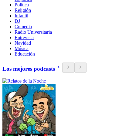
Política
Religión
Infantil
DJ
Comedia
Radio Universitaria
Entrevista
Navidad
Música
Educación
Los mejores podcasts