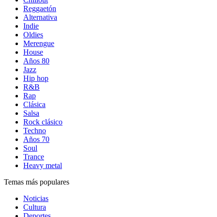
Reggaetón
Alternativa
Indie
Oldies
Merengue
House
Años 80
Jazz
Hip hop
R&B
Rap
Clásica
Salsa
Rock clásico
Techno
Años 70
Soul
Trance
Heavy metal
Temas más populares
Noticias
Cultura
Deportes