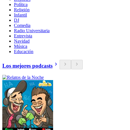
Política
Religión
Infantil
DJ
Comedia
Radio Universitaria
Entrevista
Navidad
Música
Educación
Los mejores podcasts