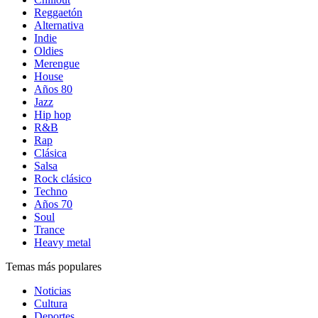
Reggaetón
Alternativa
Indie
Oldies
Merengue
House
Años 80
Jazz
Hip hop
R&B
Rap
Clásica
Salsa
Rock clásico
Techno
Años 70
Soul
Trance
Heavy metal
Temas más populares
Noticias
Cultura
Deportes