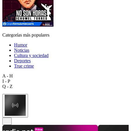
Categorías más populares
Humor
Noticias
Cultura y sociedad
Deportes
True crime
A - H
I - P
Q - Z