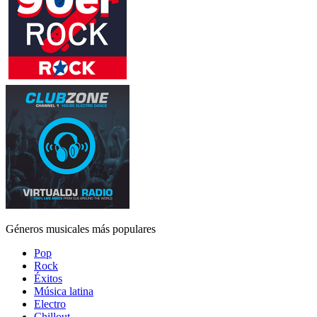
Géneros musicales más populares
Pop
Rock
Éxitos
Música latina
Electro
Chillout