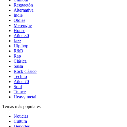
Reggaetón
Alternativa
Indie
Oldies
Merengue
House
Años 80
Jazz
Hip hop
R&B
Rap
Clásica
Salsa
Rock clásico
Techno
Años 70
Soul
Trance
Heavy metal
Temas más populares
Noticias
Cultura
Deportes