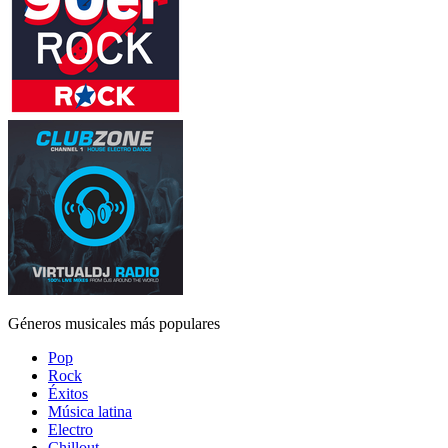
Géneros musicales más populares
Pop
Rock
Éxitos
Música latina
Electro
Chillout