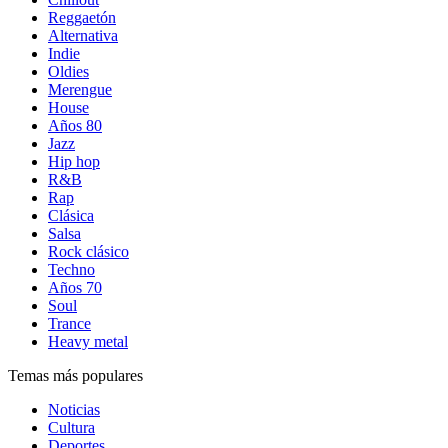
Reggaetón
Alternativa
Indie
Oldies
Merengue
House
Años 80
Jazz
Hip hop
R&B
Rap
Clásica
Salsa
Rock clásico
Techno
Años 70
Soul
Trance
Heavy metal
Temas más populares
Noticias
Cultura
Deportes