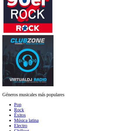
Géneros musicales más populares
Pop
Rock
Éxitos
Música latina
Electro
Chillout