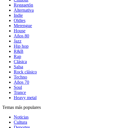
Reggaetón
Alternativa
Indie
Oldies
Merengue
House
Años 80
Jazz
Hip hop
R&B
Rap
Clásica
Salsa
Rock clásico
Techno
Años 70
Soul
Trance
Heavy metal
Temas más populares
Noticias
Cultura
Deportes