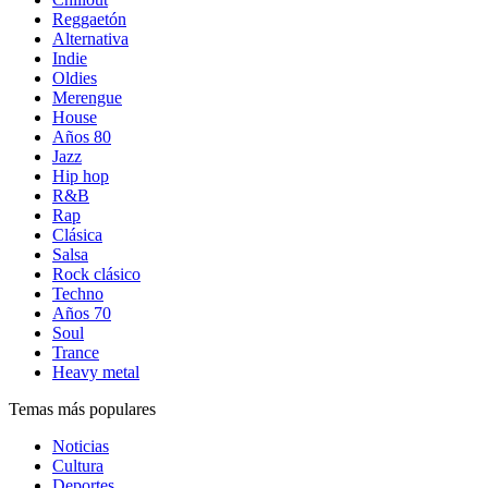
Reggaetón
Alternativa
Indie
Oldies
Merengue
House
Años 80
Jazz
Hip hop
R&B
Rap
Clásica
Salsa
Rock clásico
Techno
Años 70
Soul
Trance
Heavy metal
Temas más populares
Noticias
Cultura
Deportes