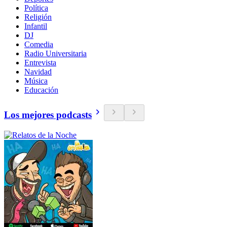
Política
Religión
Infantil
DJ
Comedia
Radio Universitaria
Entrevista
Navidad
Música
Educación
Los mejores podcasts