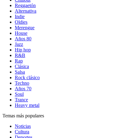
Reggaetón
Alternativa
Indie
Oldies
Merengue
House
Años 80
Jazz
Hip hop
R&B
Rap
Clásica
Salsa
Rock clásico
Techno
Años 70
Soul
Trance
Heavy metal
Temas más populares
Noticias
Cultura
Deportes