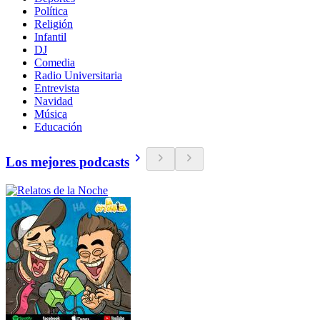
Política
Religión
Infantil
DJ
Comedia
Radio Universitaria
Entrevista
Navidad
Música
Educación
Los mejores podcasts