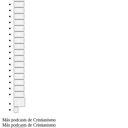
340
350
360
370
380
381
382
383
384
385
386
387
388
389
390
391
Más podcasts de Cristianismo
Más podcasts de Cristianismo