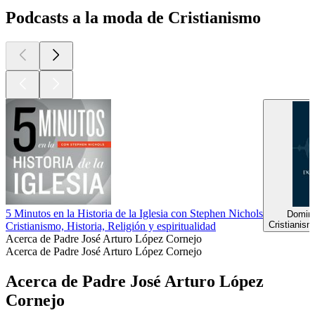
Podcasts a la moda de Cristianismo
5 Minutos en la Historia de la Iglesia con Stephen Nichols
Domini
Cristianism
Cristianismo, Historia, Religión y espiritualidad
Acerca de Padre José Arturo López Cornejo
Acerca de Padre José Arturo López Cornejo
Acerca de Padre José Arturo López
Cornejo