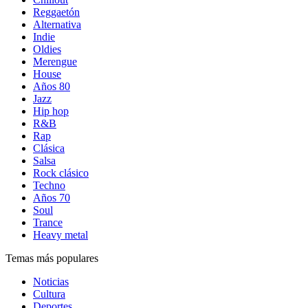
Reggaetón
Alternativa
Indie
Oldies
Merengue
House
Años 80
Jazz
Hip hop
R&B
Rap
Clásica
Salsa
Rock clásico
Techno
Años 70
Soul
Trance
Heavy metal
Temas más populares
Noticias
Cultura
Deportes